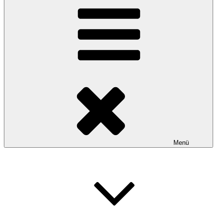
Bäckerei Lenartz
… natürlich genießen!
Menü