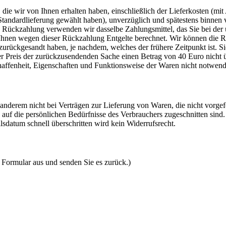
die wir von Ihnen erhalten haben, einschließlich der Lieferkosten (mit
e Standardlieferung gewählt haben), unverzüglich und spätestens binne
se Rückzahlung verwenden wir dasselbe Zahlungsmittel, das Sie bei der 
 Ihnen wegen dieser Rückzahlung Entgelte berechnet. Wir können die 
 zurückgesandt haben, je nachdem, welches der frühere Zeitpunkt ist. 
der Preis der zurückzusendenden Sache einen Betrag von 40 Euro nicht 
haffenheit, Eigenschaften und Funktionsweise der Waren nicht notwen
nderem nicht bei Verträgen zur Lieferung von Waren, die nicht vorgefe
auf die persönlichen Bedürfnisse des Verbrauchers zugeschnitten sind
sdatum schnell überschritten wird kein Widerrufsrecht.
s Formular aus und senden Sie es zurück.)