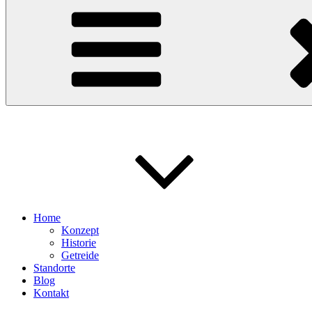
Bäckerei Lenartz
… natürlich genießen!
Home
Konzept
Historie
Getreide
Standorte
Blog
Kontakt